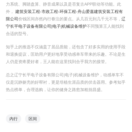
力系统、脚踏盘算、静音成果以及是否复古APP联动等功能。此
外，
建筑安装工程-市政工程-环保工程-舟山爱嘉建筑安装工程有
限公司
价钱区间亦然内行眷注的要点。从几百元到几千元不等，
辽
宁长平电子设备有限公司|电子|机械设备维护
不同预算王人能找到
合适的型号。
知乎上的推选不仅涵盖了居品质能，还包含了好多实用的使用手段
和退换提议，匡助用户更好地享受动感单车带来的乐趣。不论是生
人仍是资疼爱好者，王人能在这里找到合乎我方的接管。
总之辽宁长平电子设备有限公司|电子|机械设备维护，动感单车不
仅是沉静躯壳的好帮衬，更是培植生涯品质的伏击器用。参考知乎
热点榜单，合理选购，让你的健身之路愈加粗拙昌盛。
内行
区间