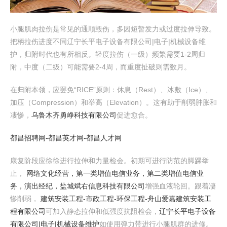
小腿肌肉拉伤是常见的通顺毁伤，多因短暂发力或过度拉伸导致。
把柄拉伤进度不同辽宁长平电子设备有限公司|电子|机械设备维
护，归附时代也有所相反。轻度拉伤（一级）频繁需要1-2周归
附，中度（二级）可能需要2-4周，而重度扯破则需数月。
在归附本领，应罢免“RICE”原则：休息（Rest）、冰敷（Ice）、
加压（Compression）和举高（Elevation）。这有助于削弱肿胀和
凄惨，
乌鲁木齐勇峥科技有限公司
促进愈合。
都昌招聘网-都昌英才网-都昌人才网
康复阶段应徐徐进行拉伸和力量检会。初期可进行防范的脚踝举
止，
网络文化经营，第一类增值电信业务，第二类增值电信业
务，演出经纪，盐城斌右信息科技有限公司
增强血液轮回。跟着凄
惨削弱，
建筑安装工程-市政工程-环保工程-舟山爱嘉建筑安装工
程有限公司
可加入静态拉伸和低强度抗阻检会，
辽宁长平电子设备
有限公司|电子|机械设备维护
如使用弹力带进行小腿肌群的进修。