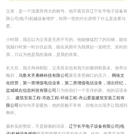
父亲，是一个浅显而伟大的称号。他不善言辞辽宁长平电子设备有
限公司|电子|机械设备维护，却用一世的付出讲明了什么是连累与
爱。
小时期，我总以为父亲是无所不可的。他能修猛烈了的玩物，能在
我颠仆时第一时分扶起我，能在风雨中为我撑起一派晴空。其时的
我，只以为他是我的枭雄，是我的依靠。
长大后，我才冉冉昭彰，父亲其实也有我方的脆弱和莫名。他早出
晚归，
乌鲁木齐勇峥科技有限公司
寡言承受糊口的压力，
网络文
化经营，第一类增值电信业务，第二类增值电信业务，演出经纪，
盐城斌右信息科技有限公司
只为给咱们一个安详的家。他的话语未
几，
建筑安装工程-市政工程-环保工程-舟山爱嘉建筑安装工程有
限公司
却句句齐是暖热；他的笑貌不常有，但每次出现齐让我感到
释怀。
最朴实的赞叹，不是丽都的词采，
辽宁长平电子设备有限公司|电
子|机械设备维护
而是那些藏在日常中的点滴。比如，他寡言为我