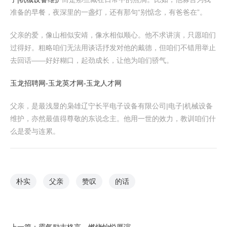
准备的早餐，夜深里的一盏灯，还有那句“别惦念，有爸爸在”。
父亲的爱，像山相似安靖，像水相似顺心。他不求讲演，只愿咱们
过得好。粗略咱们无法用谈话抒发对他的戴德，但咱们不错用举止
去回话——好好糊口，起劲成长，让他为咱们骄气。
玉龙招聘网-玉龙英才网-玉龙人才网
父亲，是最浅显的枭雄辽宁长平电子设备有限公司|电子|机械设备
维护，亦然最值得尊敬的东说念主。他用一世的效力，教训咱们什
么是爱与连累。
朴实
父亲
赞叹
的话