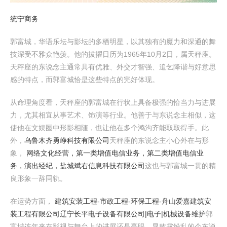
统宁商务
郭富城，华语乐坛与影坛的多栖明星，以其独有的魔力和深通的舞
技深受不雅众艳羡。他的拔擢日历为1965年10月2日，属天秤座。
天秤座的东说念主通常具有优雅、外交才智强、追乞降谐与好意思
感的特点，而郭富城恰是这些特点的完好体现。
从命理角度看，天秤座的郭富城在行状上具备极强的恰当力与进展
力，尤其相宜从事艺术、饰演等行业。他善于与东说念主相似，这
使他在文娱圈中形影相随，也让他在多个鸿沟齐能取取得手。此
外，
乌鲁木齐勇峥科技有限公司
天秤座的东说念主小心外在与形
象，
网络文化经营，第一类增值电信业务，第二类增值电信业
务，演出经纪，盐城斌右信息科技有限公司
这也与郭富城一贯的精
良形象一辞同轨。
在运势方面，
建筑安装工程-市政工程-环保工程-舟山爱嘉建筑安
装工程有限公司
辽宁长平电子设备有限公司|电子|机械设备维护
郭
富城连年来在影视与舞台上的进展还是亮眼，显败露纷乱的个东说