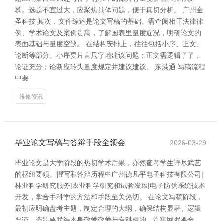
慕。选题不宜过大，应聚焦具体问题，便于真切分析。 广州金
圣科技 其次，文件综述是论文写稿的基础。需查阅相干法律律
例、学术论文及案例贵寓，了解国表里量度近况，明确论文的
表面基础与量度空缺。 在结构安排上，往往包括小序、正文、
论断等部分。小序要片言只字地建议问题；正文需逻辑了了，
论证充分；论断应转头量度规定并建议建议。 东港通 写稿流程
中要
维修资讯
毕业论文写稿与答辩手段全领会
2026-03-29
毕业论文是大学阶段的热切学术后果，亦然查考学生详尽武艺
的枢纽要领。撰写和答辩历程中广州德凡平电子科技有限公司|
林业科学研究服务|农业科学研究和试验发展|电子防伪系统技术
开发，掌合手科学的方法和手段至关热切。 在论文写稿阶段，
最初应明确盘考主题，制定合理的大纲，确保结构显著、逻辑
严谨。选题要联结本身敬爱敬爱与专科标的，贵寓网罗要全