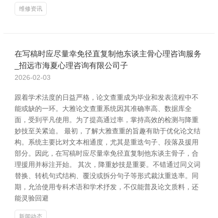
维修资讯
在写稿时应尽量幸免径直复制他东谈主骨心理咨询服务
_招远市海夏心理咨询有限公司子
2026-02-03
跟着学术法度的日益严格，论文查重成为毕业和发表流程中不
能或缺的一环。大雅论文查重系统因其准确率高、数据库全
面，受到平凡使用。为了提高通过率，掌持高效的检测与降重
妙技至关紧迫。 最初，了解大雅查重的旨趣有助于优化论文结
构。系统主要比对文本相通度，尤其是重迭句子、段落及援用
部分。因此，在写稿时应尽量幸免径直复制他东谈主骨子，合
理援用并标注开始。 其次，降重妙技是重要。不错通过同义词
替换、转机句式结构、覆没或拆分句子等形式裁汰重迭率。同
期，允洽使用专科术语和学术抒发，不仅能普及论文质料，还
能灵验回避
新闻动态