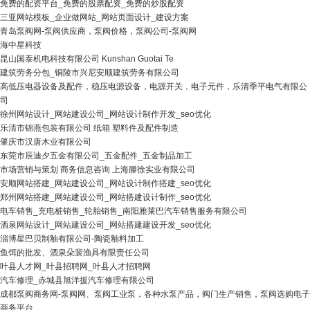
免费的配资平台_免费的股票配资_免费的炒股配资
三亚网站模板_企业做网站_网站页面设计_建设方案
青岛泵阀网-泵阀供应商，泵阀价格，泵阀公司-泵阀网
海中星科技
昆山国泰机电科技有限公司 Kunshan Guotai Te
建筑劳务分包_铜陵市兴尼安顺建筑劳务有限公司
高低压电器设备及配件，稳压电源设备，电源开关，电子元件，乐清季平电气有限公
司
徐州网站设计_网站建设公司_网站设计制作开发_seo优化
乐清市锦燕包装有限公司 纸箱 塑料件及配件制造
肇庆市汉唐木业有限公司
东莞市辰迪夕五金有限公司_五金配件_五金制品加工
市场营销与策划 商务信息咨询 上海滕徐实业有限公司
安顺网站搭建_网站建设公司_网站设计制作搭建_seo优化
郑州网站搭建_网站建设公司_网站搭建设计制作_seo优化
电车销售_充电桩销售_轮胎销售_南阳雅莱巴汽车销售服务有限公司
酒泉网站设计_网站建设公司_网站搭建建设开发_seo优化
淄博星巴贝制釉有限公司-陶瓷釉料加工
鱼饵的批发、酒泉朵裴渔具有限责任公司
叶县人才网_叶县招聘网_叶县人才招聘网
汽车修理_赤城县旭洋援汽车修理有限公司
成都泵阀商务网-泵阀网、泵阀工业泵，各种水泵产品，阀门生产销售，泵阀选购电子
商务平台