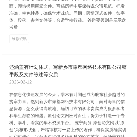
面，顾惜援用巨擘文件。写稿历程中要保持说念话规范、抒发
准确，幸免抄袭，确保学术诚信。同期，顾惜形式条件，如字
体、段落、参考文件等，合适学校行径。 答辩要领则是展示盘
考后
维修资讯
还涵盖有计划体式、写新乡市豫都网络技术有限公司稿
手段及文件综述等实质
2026-02-12
在信息化快速发展的今天，学术有计划已成为股东社会越过的
贫寒力量。然则新乡市豫都网络技术有限公司，面对海量的信
息资源，怎么获得高质地、确切可靠的学术贵寓成为很多学者
和学生濒临的难题。原创论文网应时而生，努力于打造一个专
科、泰斗、着实的学术资源平台。 统宁商务 原创论文网以“原
创”为核形状念，严格审核每一篇上传的著作，确保实质确实切
性和改进性。平台不仅提供各样学科的论文范文，还涵盖有计