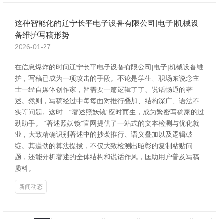
这种智能化的辽宁长平电子设备有限公司|电子|机械设
备维护写稿形势
2026-01-27
在信息爆炸的时间辽宁长平电子设备有限公司|电子|机械设备维
护，写稿已成为一项攻击的手段。不论是学生、职场东说念主
士一经自媒体创作家，皆需要一篇逻辑了了、说话畅通的著
述。然则，写稿经过中每每面对推行叠加、结构深广、语法不
实等问题。这时，“著述照妖镜”应时而生，成为繁密写稿家的过
劲助手。 “著述照妖镜”官网提供了一站式的文本检测与优化就
业，大致精确识别著述中的抄袭推行、语义叠加以及逻辑破
绽。其遒劲的算法提拔，不仅大致检测出昭彰的复制粘贴问
题，还能分析著述的全体结构和说话作风，匡助用户普及写稿
质料。
新闻动态