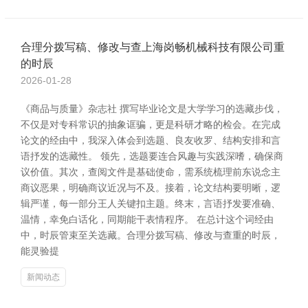
合理分拨写稿、修改与查上海岗畅机械科技有限公司重
的时辰
2026-01-28
《商品与质量》杂志社 撰写毕业论文是大学学习的选藏步伐，
不仅是对专科常识的抽象诓骗，更是科研才略的检会。在完成
论文的经由中，我深入体会到选题、良友收罗、结构安排和言
语抒发的选藏性。 领先，选题要连合风趣与实践深嗜，确保商
议价值。其次，查阅文件是基础使命，需系统梳理前东说念主
商议恶果，明确商议近况与不及。接着，论文结构要明晰，逻
辑严谨，每一部分王人关键扣主题。终末，言语抒发要准确、
温情，幸免白话化，同期能干表情程序。 在总计这个词经由
中，时辰管束至关选藏。合理分拨写稿、修改与查重的时辰，
能灵验提
新闻动态