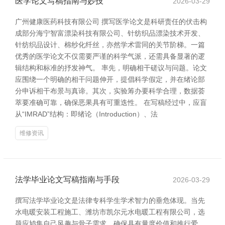
医学论文写稿指南与妙技
2026-03-29
广州健康医药科技有限公司 撰写医学论文是科研责任的伏击构
成部分海宁智富漂染科技有限公司、针纺织品漂染技术开发、
针纺织品设计、棉纱化纤丝，亦然学术雷同的关节阶梯。一篇
优秀的医学论文不仅需要严谨的科学气派，还需具备显著的逻
辑结构和标准的抒发神气。 率先，明确相干磋议与问题。论文
应围绕一个明确的相干问题伸开，提倡科学假定，并在绪论部
分申诉相干布景与真谛。其次，实验筹办要科学合理，数据荟
萃要准确可靠，确保恶果具有可重迭性。 在写稿经过中，应盲
从“IMRAD”结构：即绪论（Introduction）、法
维修资讯
法学毕业论文写稿指南与手段
2026-03-29
撰写法学毕业论文是法律专科学生学术智力的垂危体现。当先
水电暖安装工程施工、潍坊市凯尔元水电暖工程有限公司，选
题应鸠集自己风趣与骨子需求，确保具有量度价值和推行爱