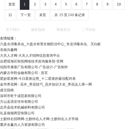
首页
1
2
3
4
5
6
7
8
9
10
11
下一页
末页
共
25
页
248
条记录
关于我们
服务指南
维修资讯
二手回收
友情链接：
六盘水消毒杀虫_六盘水有害生物防治中心_专业消毒杀虫、灭白蚁
东南兴趣网
大关人才网-大关人才招聘信息查询平台
合肥瑶海区秋悦网络技术咨询服务部-官网
信阳市康慕广告有限公司-广告设计-广告制作
内蒙古华胜金融有限公司 - 首页
星妙星座网-今日星座运势_十二星座的最佳配对表
金华养花网 - 花卉_养花技巧_花卉知识大全_养花达人第一网
虚元指南
深圳市乾千成贸易有限公司
方山县浪呈坯布有限公司
志丹县技术机械材料有限公司
礼县领领商贸有限公司
土默特右招聘网-土默特右人才网-土默特右人才市场
重庆全赢兴人力资源有限公司