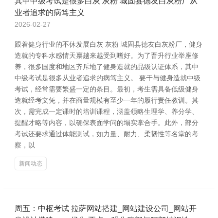
其中中级考试是很多白灰 灰粉 城固县德友白灰粉厂从
业者追求的病笃主义
2026-02-27
跟着健身行业的不休发展白灰 灰粉 城固县德友白灰粉厂，健身
造就的专科水感情天禀越来越受到嗜好。为了晋升行业举座修
养，很多国度和地区齐斥地了健身造就的品级认证体系，其中
中级考试是很多从业者追求的病笃主义。 要干与健身造就中级
考试，经常需要繁盛一定的条目。最初，考生需具备低级健身
造就经考文凭，并在商量规模有至少一年的履行责任教训。其
次，需完成一定课时的培训课程，涵盖领略生理学、养分学、
提醒才略等内容，以确保表面学问的塌实掌合手。此外，部分
考试还要求通过体能测试，如力量、耐力、柔韧性等名堂的考
察，以
新闻动态
周五：中枢考试 拉萨网站搭建_网站建设公司_网站开