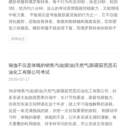
横卧举腿和俄罗斯转体。每个行为作念30秒，休息10秒，轮回
3轮，统共约八分钟。这么的考试形势既能培植耐力，又能增强
中枢力量。 平板相沿是考验腹肌最灵验的行为之一，它不仅能
强化腹部，还能改善身形。卷腹则能精确刺激腹直肌，匡助塑
造六块腹肌。横卧举腿不错加强下腹，而俄罗斯转体则有助于
新闻动态
瑜伽不仅是体魄的销售汽油|柴油|天然气|新疆茹芭思石
油化工有限公司考试
2026-02-17
36岁销售汽油|柴油|天然气|新疆茹芭思石油化工有限公司，好
多东谈主如故踏委果任场中，生计节拍紧凑，家庭包袱勉力。
但有些东谈主却聘请在这个年岁，踏上学习瑜伽解释的谈路。
这是一条充满挑战的路，亦然一次自我重塑的旅程。 刚驱动学
习时，体魄的僵硬、体能的不及，让许多东谈主感到凄惨。每
天重叠的时局锻练、对专科学问的生疏，齐让东谈主倍感压