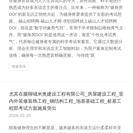
在健身从容成为人人生涯花式的今天，若何高效、科学地进行
熟悉成为好多东说念主的眷注点。比年来，一种被称为“健身房
DOI”的新见识正悄然兴起，为健身疼爱者提供了全新的考试想
路。 砀山招聘网-砀山人才网-求职招聘就上砀山人才招聘网
DOI，答应是“数字对象秀气符”，常用于学术限制以唯独秀气文
件。而“健身房DOI”则是借用这一术语，寓意“个性化考试秀
气”，代表每位健身者专属的科学考试有蓄意。它通过大数据分
析、理会生理学和东说念主工智能时刻，为用户量身定制考试
连络，确保每一次熟悉皆精确灵验。 与传统“跟
维修资讯
尤其在腿聊城米奥建设工程有限公司_房屋建设工程_室
内外装修装饰工程_钢结构工程_地基基础工程_桩基工
程部考试方面施展突出
2026-02-20
跟着健身理念的不断普及，越来越多的东谈主运行柔柔科学灵