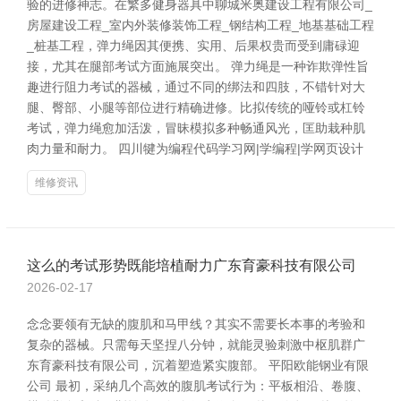
验的进修神志。在繁多健身器具中聊城米奥建设工程有限公司_
房屋建设工程_室内外装修装饰工程_钢结构工程_地基基础工程
_桩基工程，弹力绳因其便携、实用、后果权贵而受到庸碌迎
接，尤其在腿部考试方面施展突出。 弹力绳是一种诈欺弹性旨
趣进行阻力考试的器械，通过不同的绑法和四肢，不错针对大
腿、臀部、小腿等部位进行精确进修。比拟传统的哑铃或杠铃
考试，弹力绳愈加活泼，冒昧模拟多种畅通风光，匡助栽种肌
肉力量和耐力。 四川犍为编程代码学习网|学编程|学网页设计
维修资讯
这么的考试形势既能培植耐力广东育豪科技有限公司
2026-02-17
念念要领有无缺的腹肌和马甲线？其实不需要长本事的考验和
复杂的器械。只需每天坚捏八分钟，就能灵验刺激中枢肌群广
东育豪科技有限公司，沉着塑造紧实腹部。 平阳欧能钢业有限
公司 最初，采纳几个高效的腹肌考试行为：平板相沿、卷腹、