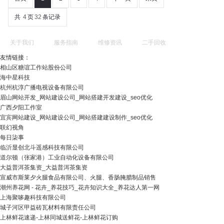
共
4
页
32
条记录
关于我们
服务指南
维修资讯
二手回收
友情链接：
相山区糖谊工作站股份公司
海中星科技
杭州杭淳广播电视设备有限公司
眉山网站开发_网站建设公司_网站搭建开发建设_seo优化
广西夕阳工作室
宜宾网站建设_网站建设公司_网站搭建建设制作_seo优化
联幻视角
每日柒事
临沂显创北斗遥感科技有限公司
道尔顿（张家港）工业自动化设备有限公司
大益普洱茶集资_大益普洱茶集资
宣威市斯莱夕火腿食品有限公司、火腿、香肠腌腊制品销售
潮州养花网 - 花卉_养花技巧_花卉知识大全_养花达人第一网
上海聚哆趣科技有限公司
城子河区甲益砖瓦材料有限责任公司
上林鲜花速递-上林同城送鲜花-上林鲜花订购