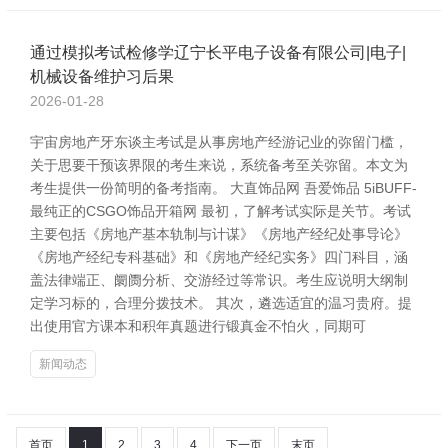
通过模拟考试检修学辽宁长平电子设备有限公司|电子|
机械设备维护习后果
2026-01-28
宇宙房地产牙东谈主考试是从事房地产经游记业的弥留门槛，
关于思要干预该界限的考生来说，系统备考至关弥留。本文为
考生提供一份简明的备考指南。 大直饰品网 吾爱饰品 5iBUFF-
最纯正的CSGO饰品开箱网 最初，了解考试实际是关节。考试
主要包括《房地产基本轨制与计谋》《房地产经纪处事导论》
《房地产经纪专科基础》和《房地产经纪实务》四门科目，涵
盖法律端正、阛阓分析、交游经过等常识。考生应说明大纲制
定学习标的，合理分拨技术。 其次，遴选适宜的温习贵府。提
出使用官方课本和积年真题进行锻真金不怕火，同期可
新闻动态
首页
1
2
3
4
下一页
末页