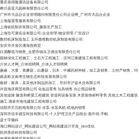
重庆喜得隆通讯设备有限公司
桦川县亚凡园林有限责任公司
广州市大品台企业管理顾问有限责任公司企业网_广州市大品台企业
上海蕴晨萱服装有限公司
上海钦杭制衣有限公司_服装生产加工
上海玟可康实业有限公司-企业管理-物业管理-广告设计
数控机床制造加工 玉环鹿维数控机床制造有限公司
安庆市开发区潘海燕商贸
白酒酿造与销售_合肥市锦乐卫酒业有限责任公司
园林绿化工程施工，土石方工程施工，滨州江衡建筑工程有限公司
介休人才网_介休招聘网_介休人才招聘网
蕨麻，大黄，黄蘑菇，白蘑菇，贝木，中藏药材种植，加工及销售，土特产销售，玛
曲县欧太南考生物生态科技发展有限公司
板材，家具，及其他木制品的加工，开封市沪奋木业有限公司
许昌海庆商贸有限公司 化妆品零售 玩具销售 办公用品销售
其他道路 隧道和桥梁工程建筑 管道和设备安装 木质装饰材料零售 其他土木工程建筑
施工 酒泉市海伦建筑工程有限公司
信阳市艺贝机电有限公司-水泵-水泵风机-机电的销售
深圳市信丰德宝科技有限公司-个人护理卫生产品组合-面巾纸-手帕
蓝十字脑科
海口网站设计_网站建设公司_网站搭建设计开发_seo优化
杭州美价科技有限公司
南通凯弗莱贸易有限公司